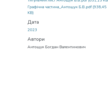
Титульний лист Антощук Б.В..pdf
(851,15 KB
Графічна частина_Антощук Б.В..pdf
(938,45
KB)
Дата
2023
Автори
Антощук Богдан Валентинович