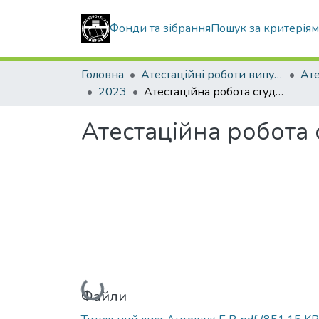
Фонди та зібрання
Пошук за критерія
Головна
Атестаційні роботи випускників
2023
Атестаційна робота студента Антощука Богдана Валентиновича
Атестаційна робота
Вантажиться...
Файли