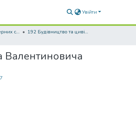
Увійти
Факультет інженерних систем та екології
192 Будівництво та цивільна інженерія. Теплогазопостачання і вентиляція
а Валентиновича
07