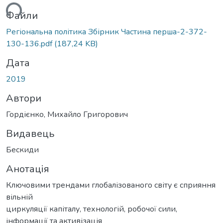
ься...
Файли
Регіональна політика Збірник Частина перша-2-372-
130-136.pdf
(187,24 KB)
Дата
2019
Автори
Гордієнко, Михайло Григорович
Видавець
Бескиди
Анотація
Ключовими трендами глобалізованого світу є сприяння
вільній
циркуляції капіталу, технологій, робочої сили,
інформації та активізація