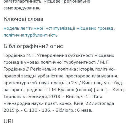
багатопартійність, місцеве i регіональне
самоврядування.
Ключові слова
модель легітимної інституалізації місцевих громад
,
політична турбулентність
Бібліографічний опис
Гордієнко М. Г. Утвердження суб’єктності місцевих
громад в умовах політичної турбулентності / М. Г.
Гордієнко // Регіональна політика : історія, політико-
правові засади, урбаністика, просторове планування,
архітектура : зб. наук. праць : в 2 ч. / Київ. нац. ун-т буд-
ва і архіт. ; редкол. : П. М. Куліков (голова) [та ін.]. – Київ ;
Тернопіль : Бескиди, 2019. - Вип. 5, ч. 1 : П'ята
міжнародна наук.- практ. конф., Київ, 22 листопада
2019 р. - С. 130 - 136. - Бібліогр. : 6 назв.
URI