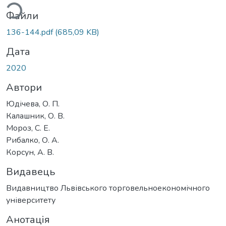
Файли
136-144.pdf
(685,09 KB)
Дата
2020
Автори
Юдічева, О. П.
Калашник, О. В.
Мороз, С. Е.
Рибалко, О. А.
Корсун, А. В.
Видавець
Видавництво Львівського торговельноекономічного
університету
Анотація