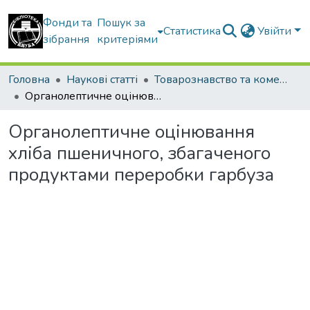
Фонди та
Пошук за
Статистика
Увійти
зібрання
критеріями
Головна
Наукові статті
Товарознавство та комерційна діяльність
Органолептичне оцінювання хліба пшеничного, збагаченого продуктами переробки гарбуза
Органолептичне оцінювання
хліба пшеничного, збагаченого
продуктами переробки гарбуза
иться...