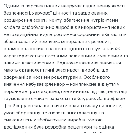
Одним із перспективних напрямів підвищення якості,
безпечності, харчової цінності та засвоювання,
розширення асортименту, збагачення нутрієнтами
хліба та хлібобулочних виробів є використання нових
нетрадиційних видів рослинної сировини, яка містить
збалансований комплекс мінеральних речовин,
вітамінів та інших біологічно цінних сполук, а також
характеризується високими поживними, смаковими та
іншими властивостями. Водночас важливе значення
мають органолептичні властивості виробів, що
одержані за новими рецептурами. Особливого
значення набуває флейвор – комплексне відчуття у
порожнині рота людини, яке виникає під час дегустації
і зумовлене смаком, запахом і текстурою. За профілем
флейвору можна визначити вплив складу сировини,
умов зберігання, технології виготовлення на
смаковитість хлібобулочних виробів. Метою
дослідження була розробка рецептури та оцінка