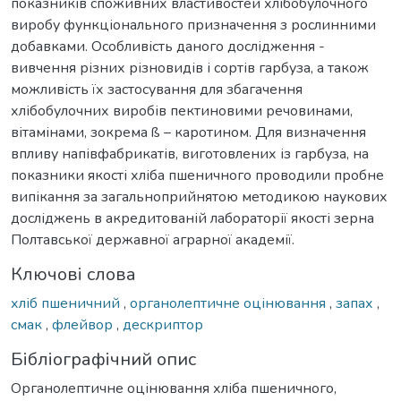
показників споживних властивостей хлібобулочного
виробу функціонального призначення з рослинними
добавками. Особливість даного дослідження -
вивчення різних різновидів і сортів гарбуза, а також
можливість їх застосування для збагачення
хлібобулочних виробів пектиновими речовинами,
вітамінами, зокрема ß – каротином. Для визначення
впливу напівфабрикатів, виготовлених із гарбуза, на
показники якості хліба пшеничного проводили пробне
випікання за загальноприйнятою методикою наукових
досліджень в акредитованій лабораторії якості зерна
Полтавської державної аграрної академії.
Ключові слова
хліб пшеничний
,
органолептичне оцінювання
,
запах
,
смак
,
флейвор
,
дескриптор
Бібліографічний опис
Органолептичне оцінювання хліба пшеничного,