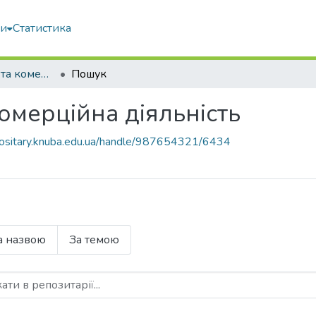
ми
Статистика
Товарознавство та комерційна діяльність
Пошук
омерційна діяльність
epositary.knuba.edu.ua/handle/987654321/6434
а назвою
За темою