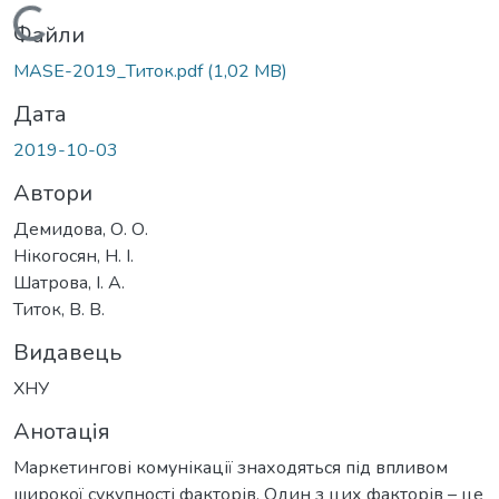
Вантажиться...
Файли
MASE-2019_Титок.pdf
(1,02 MB)
Дата
2019-10-03
Автори
Демидова, О. О.
Нікогосян, Н. І.
Шатрова, І. А.
Титок, В. В.
Видавець
ХНУ
Анотація
Маркетингові комунікації знаходяться під впливом
широкої сукупності факторів. Один з цих факторів – це