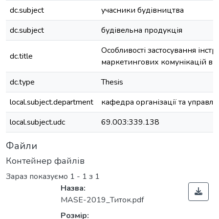
dc.subject
учасники будівництва
dc.subject
будівельна продукція
Особливості застосування інст
dc.title
маркетингових комунікацій в б
dc.type
Thesis
local.subject.department
кафедра організації та управл
local.subject.udc
69.003:339.138
Файли
Контейнер файлів
Зараз показуємо
1 - 1 з 1
Назва:
MASE-2019_Титок.pdf
Розмір: