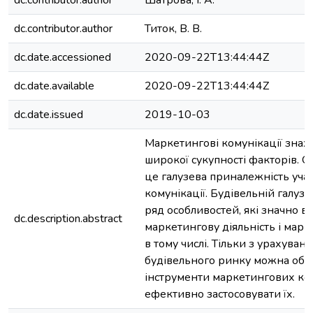
dc.contributor.author
Шатрова, І. А.
dc.contributor.author
Титок, В. В.
dc.date.accessioned
2020-09-22T13:44:44Z
dc.date.available
2020-09-22T13:44:44Z
dc.date.issued
2019-10-03
Маркетингові комунікації знах
широкої сукупності факторів. О
це галузева приналежність уча
комунікації. Будівельній галуз
ряд особливостей, які значно в
dc.description.abstract
маркетингову діяльність і марк
в тому числі. Тільки з урахува
будівельного ринку можна обра
інструменти маркетингових ком
ефективно застосовувати їх.