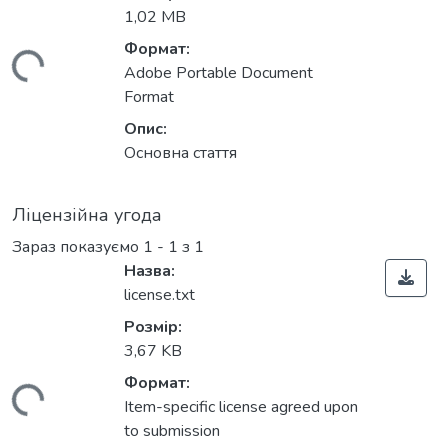
1,02 MB
Формат:
иться...
Adobe Portable Document
Format
Опис:
Основна стаття
Ліцензійна угода
Зараз показуємо
1 - 1 з 1
Назва:
license.txt
Розмір:
3,67 KB
Формат:
иться...
Item-specific license agreed upon
to submission