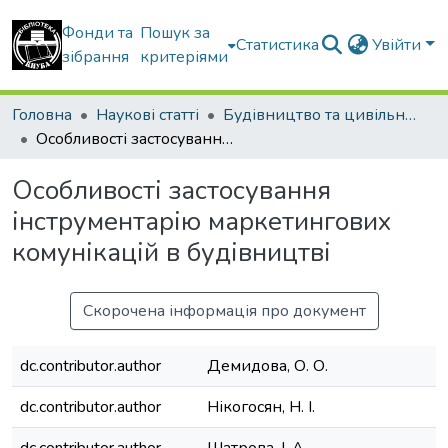
Фонди та
Пошук за
Статистика
Увійти
зібрання
критеріями
Головна
Наукові статті
Будівництво та цивільна інженерія
Особливості застосування інструментарію маркетингових комунікацій в будівництві
Особливості застосування
інструментарію маркетингових
комунікацій в будівництві
Скорочена інформація про документ
dc.contributor.author
Демидова, О. О.
dc.contributor.author
Нікогосян, Н. І.