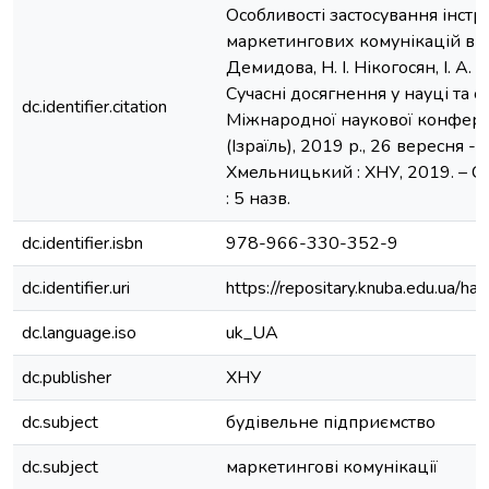
Особливості застосування інст
маркетингових комунікацій в бу
Демидова, Н. І. Нікогосян, І. А. Ш
Сучасні досягнення у науці та ос
dc.identifier.citation
Міжнародної наукової конферен
(Ізраїль), 2019 р., 26 вересня - 
Хмельницький : ХНУ, 2019. – С. 
: 5 назв.
dc.identifier.isbn
978-966-330-352-9
dc.identifier.uri
https://repositary.knuba.edu.ua
dc.language.iso
uk_UA
dc.publisher
ХНУ
dc.subject
будівельне підприємство
dc.subject
маркетингові комунікації