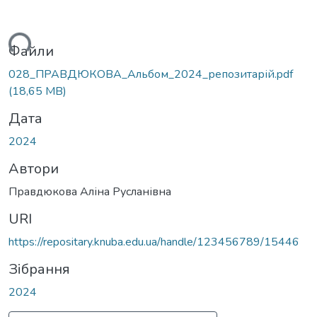
житься...
Файли
028_ПРАВДЮКОВА_Альбом_2024_репозитарій.pdf
(18,65 MB)
Дата
2024
Автори
Правдюкова Аліна Русланівна
URI
https://repositary.knuba.edu.ua/handle/123456789/15446
Зібрання
2024