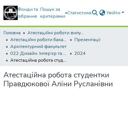
Фонди та
Пошук за
Статистика
Увійти
зібрання
критеріями
Головна
Атестаційні роботи випускників
Атестаційні роботи бакалаврів
Презентації
Архітектурний факультет
022 Дизайн. Інтер’єр та обладнання
2024
Атестаційна робота студентки Правдюкової Аліни Русланівни
Атестаційна робота студентки
Правдюкової Аліни Русланівни