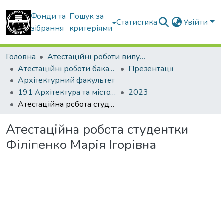
Фонди та
Пошук за
Статистика
Увійти
зібрання
критеріями
Головна
Атестаційні роботи випускників
Атестаційні роботи бакалаврів
Презентації
Архітектурний факультет
191 Архітектура та містобудування
2023
Атестаційна робота студентки Філіпенко Марія Ігорівна
Атестаційна робота студентки
Філіпенко Марія Ігорівна