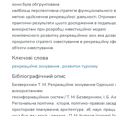
зони була обґрунтована
найбільш перспективна стратегія функціонального 
метою здійснення рекреаційної діяльності. Отримані
практичні результати цього дослідження в подальш
використані при розробці інвестиційної моделі
комплексного розвитку рекреаційних зон, яка дозв
пріоритетні стратегії інвестування в рекреаційну сфе
об'єкти інвестування.
Ключові слова
рекреаційне зонування
,
розвиток туризму
Бібліографічний опис
Безверхнюк Т. М. Рекреаційне зонування Одеської о
використанням
геоінформаційних систем / Т. М. Безверхнюк, І. Б. Азар
Регіональна політика : історія, політико-правові засад
просторове планування, архітектура : зб. наук. праць : 
ун-т буд-ва і архіт. ; редкол. : П. М. Куліков (голова) [та 