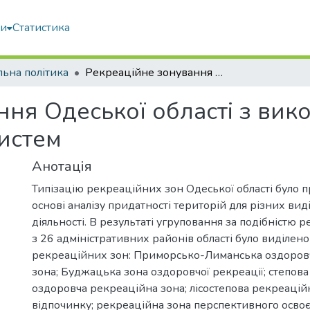
ми
Статистика
льна політика
Рекреаційне зонування Одеської області з використанням геоінформаційних систем
ння Одеської області з вик
истем
Анотація
Типізацію рекреаційних зон Одеської області було 
основі аналізу придатності територій для різних вид
діяльності. В результаті угруповання за подібністю 
з 26 адміністративних районів області було виділено
рекреаційних зон: Приморсько-Лиманська оздоров
зона; Буджацька зона оздоровчої рекреації; степова
оздоровча рекреаційна зона; лісостепова рекреацій
відпочинку; рекреаційна зона перспективного осво