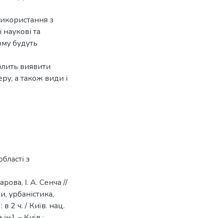
використання з
 наукові та
ому будуть
олить виявити
ру, а також види і
бласті з
ова, І. А. Сенча //
и, урбаністика,
в 2 ч. / Київ. нац.
ін.]. – Київ ;