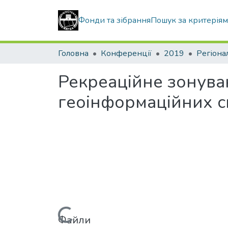
Фонди та зібрання
Пошук за критерія
Головна
Конференції
2019
Регіона
Рекреаційне зонува
геоінформаційних с
Файли