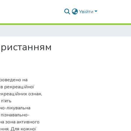
Увійти
ористанням
проведено на
ів рекреаційної
рекреаційних ознак,
 п’ять
чо-лікувальна
 пізнавально-
на зона активного
єння. Для кожної