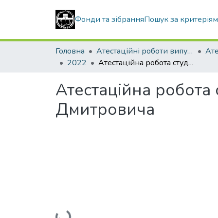
Фонди та зібрання
Пошук за критерія
Головна
Атестаційні роботи випускників
2022
Атестаційна робота студента Хмелевського Олександра Дмитровича
Атестаційна робота
Дмитровича
Вантажиться...