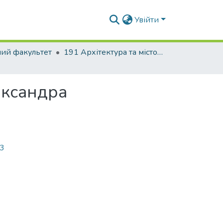
Увійти
ний факультет
191 Архітектура та містобудування. Ландшафтна архітектура
ександра
43