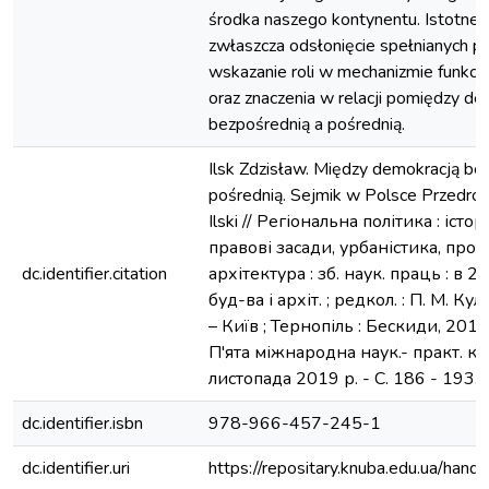
środka naszego kontynentu. Istotne 
zwłaszcza odsłonięcie spełnianych prz
wskazanie roli w mechanizmie funkc
oraz znaczenia w relacji pomiędzy de
bezpośrednią a pośrednią.
Ilsk Zdzisław. Między demokracją be
pośrednią. Sejmik w Polsce Przedroz
Ilski // Регіональна політика : істор
правові засади, урбаністика, про
dc.identifier.citation
архітектура : зб. наук. праць : в 2 ч
буд-ва і архіт. ; редкол. : П. М. Кулі
– Київ ; Тернопіль : Бескиди, 2019. -
П'ята міжнародна наук.- практ. ко
листопада 2019 р. - С. 186 - 193. -
dc.identifier.isbn
978-966-457-245-1
dc.identifier.uri
https://repositary.knuba.edu.ua/h