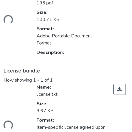
193.pdf
Size:
ding...
188.71 KB
Format:
Adobe Portable Document
Format
Description:
License bundle
Now showing
1 - 1 of 1
Name:
license.txt
Size:
3.67 KB
Format:
ding...
Item-specific license agreed upon