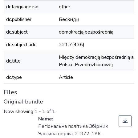
dc.language.iso
other
dc.publisher
Бескиди
dc.subject
demokracją bezpośrednią
dc.subject.udc
321.7(438)
Między demokracją bezpośrednią a p
dc.title
Polsce Przedrozbiorowej
dc.type
Article
Files
Original bundle
Now showing
1 - 1 of 1
Name:
Регіональна політика Збірник
Частина перша-2-372-186-