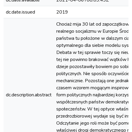
dc.date.available
2021-04-06T08:03:43Z
dc.date.issued
2019
Chociaż mija 30 lat od zapoczątkowa
realnego socjalizmu w Europie Środk
państwa tu położone w dalszym ciąg
optymalnego dla siebie modelu syst
Debata w tej sprawie toczy się nieus
tej nie powinno brakować wątków his
dzieje pozostawiły bowiem po sobi
politycznych. Nie sposób oczywiście 
mechanicznie. Pozostają one jednak
czasem wzorem mogącym inspirować
dc.description.abstract
form politycznych najbardziej korzyst
współczesnych państw demokratyczny
społeczeństw. W tej optyce właśnie 
przedrozbiorowej wydaje się być ins
Odczytanie jego roli może być pomo
właściwej drogi demokratycznego r