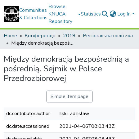
Browse
Communities
KNUCA
Statistics
Log In
& Collections
Repository
Home
Конференції
2019
Регіональна політика
Między demokracją bezpośrednią a pośrednią. Sejmik w Polsce Przedrozbiorowej
Między demokracją bezpośrednią a
pośrednią. Sejmik w Polsce
Przedrozbiorowej
Simple item page
dc.contributor.author
Ilski, Zdzisław
dc.date.accessioned
2021-04-06T08:03:43Z