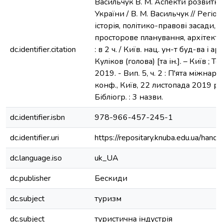
Васильчук В. М. Аспекти розвитку
України / В. М. Васильчук // Регіо
історія, політико-правові засади, 
просторове планування, архітектур
dc.identifier.citation
: в 2 ч. / Київ. нац. ун-т буд-ва і арх
Куліков (голова) [та ін.]. – Київ ; 
2019. - Вип. 5, ч. 2 : П'ята міжнар
конф., Київ, 22 листопада 2019 р. -
Бібліогр. : 3 назви.
dc.identifier.isbn
978-966-457-245-1
dc.identifier.uri
https://repositary.knuba.edu.ua/h
dc.language.iso
uk_UA
dc.publisher
Бескиди
dc.subject
туризм
dc.subject
туристична індустрія