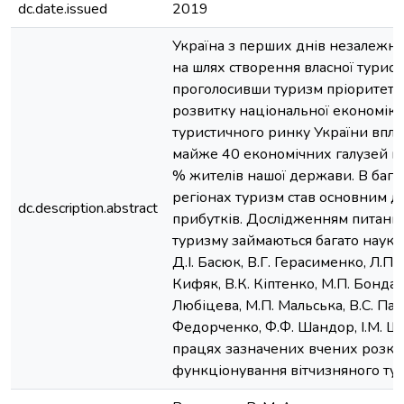
dc.date.issued
2019
Україна з перших днів незалежно
на шлях створення власної туристи
проголосивши туризм пріоритетн
розвитку національної економіки.
туристичного ринку України вплив
майже 40 економічних галузей кр
% жителів нашої держави. В багат
регіонах туризм став основним 
dc.description.abstract
прибутків. Дослідженням питань і
туризму займаються багато науко
Д.І. Басюк, В.Г. Герасименко, Л.П.
Кифяк, В.К. Кіптенко, М.П. Бондар
Любіцева, М.П. Мальська, В.С. Паз
Федорченко, Ф.Ф. Шандор, І.М. Шко
працях зазначених вчених розкри
функціонування вітчизняного ту