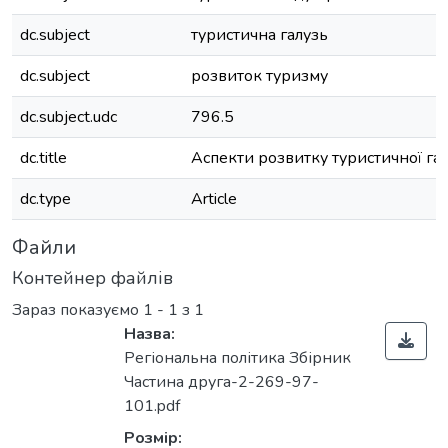
dc.subject
туристична галузь
dc.subject
розвиток туризму
dc.subject.udc
796.5
dc.title
Аспекти розвитку туристичної гал
dc.type
Article
Файли
Контейнер файлів
Зараз показуємо
1 - 1 з 1
Назва:
Регіональна політика Збірник
Частина друга-2-269-97-
101.pdf
Розмір: