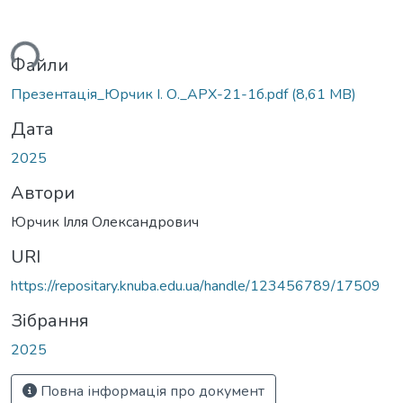
ться...
Файли
Презентація_Юрчик І. О._АРХ-21-1б.pdf
(8,61 MB)
Дата
2025
Автори
Юрчик Ілля Олександрович
URI
https://repositary.knuba.edu.ua/handle/123456789/17509
Зібрання
2025
Повна інформація про документ