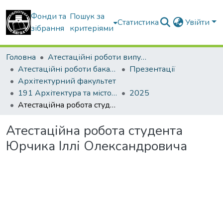
Фонди та
Пошук за
Статистика
Увійти
зібрання
критеріями
Головна
Атестаційні роботи випускників
Атестаційні роботи бакалаврів
Презентації
Архітектурний факультет
191 Архітектура та містобудування
2025
Атестаційна робота студента Юрчика Іллі Олександровича
Атестаційна робота студента
Юрчика Іллі Олександровича