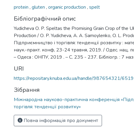
protein
,
gluten
,
organic production
,
spelt
Бібліографічний опис
Yudicheva О. P. Speltas the Promising Grain Crop of the U
Production / О. P. Yudicheva, А. А. Samoylenko, O. L. Prod
Підприємництво і торгівля: тенденції розвитку : ма
наук.-практ. конф, 23-24 травня, 2019. / Одес. нац. п
– Одеса : ОНПУ, 2019 . – С. 235 - 237. Бібліогр. : 7 наз
URI
https://repositary.knuba.edu.ua/handle/987654321/6519
Зібрання
Міжнародна науково-практична конференція «Підп
торгівля: тенденції розвитку»
Повна інформація про документ