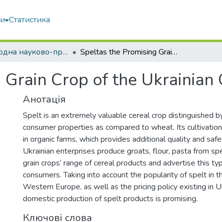
ми
Статистика
Міжнародна науково-практична конференція «Підприємництво і торгівля: тенденції розвитку»
Speltas the Promising Grain Crop of the Ukrainian Organic Production
 Grain Crop of the Ukrainian
Анотація
Spelt is an extremely valuable cereal crop distinguished 
consumer properties as compared to wheat. Its cultivation
in organic farms, which provides additional quality and safe
Ukrainian enterprises produce groats, flour, pasta from sp
grain crops’ range of cereal products and advertise this ty
consumers. Taking into account the popularity of spelt in t
Western Europe, as well as the pricing policy existing in 
domestic production of spelt products is promising.
Ключові слова