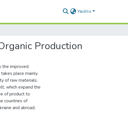
Увійти
 Organic Production
by the improved
 takes place mainly
ty of raw materials.
elt, which expand the
pe of product to
he countries of
Ukraine and abroad,