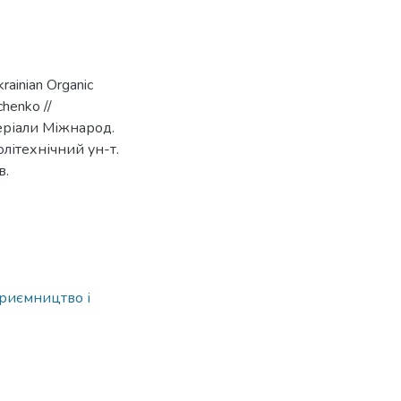
krainian Organic
chenko //
теріали Міжнарод.
олітехнічний ун-т.
в.
риємництво і