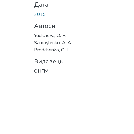
Дата
2019
Автори
Yudicheva, О. P.
Samoylenko, А. А.
Prodchenko, O. L.
Видавець
ОНПУ