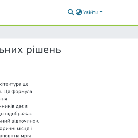
Увійти
льних рішень
хітектура це
си. Ця формула
ння
нників дає в
 що відображає
ьний відпочинок,
оричні місця і
аповітна мрія