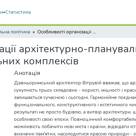
ми
Статистика
льна політика
Особливості організації архітектурно-планувальних рішень готельно-розважальних комплексів
ації архітектурно-планува
них комплексів
Анотація
Давньоримський архітектор Вітрувій вважав, що ар
сукупність трьох складових - користі, міцності і кра
залишається сучасною і сьогодні. Гармонійне поєдна
функціонального, конструктивного і естетичного чи
результаті не просто будівлю, а витвір архітектури,
особливості своєї епохи. Повноцінний комфортабел
можливість побачити нові міста і країни, відвідати іст
визначні пам'ятки, насолодитися красою природи - з