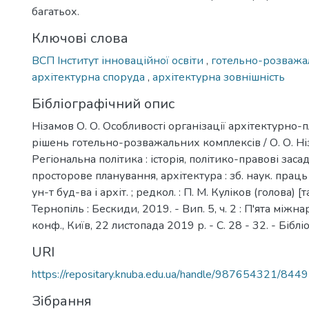
багатьох.
Ключові слова
ВСП Інститут інноваційної освіти
,
готельно-розважа
архітектурна споруда
,
архітектурна зовнішність
Бібліографічний опис
Нізамов О. О. Особливості організації архітектурно
рішень готельно-розважальних комплексів / О. О. Ніза
Регіональна політика : історія, політико-правові засад
просторове планування, архітектура : зб. наук. праць : 
ун-т буд-ва і архіт. ; редкол. : П. М. Куліков (голова) [та 
Тернопіль : Бескиди, 2019. - Вип. 5, ч. 2 : П'ята міжн
конф., Київ, 22 листопада 2019 р. - С. 28 - 32. - Бібліог
URI
https://repositary.knuba.edu.ua/handle/987654321/8449
Зібрання