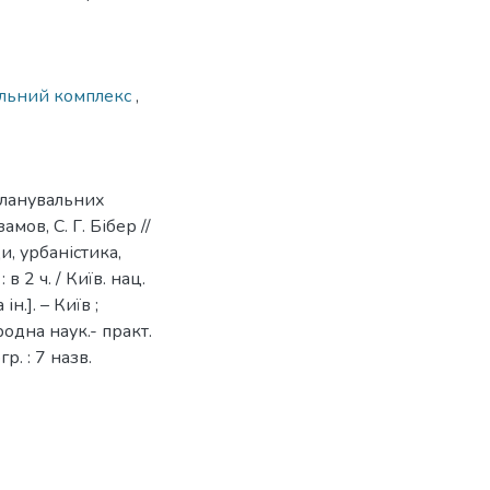
льний комплекс
,
-планувальних
мов, С. Г. Бібер //
и, урбаністика,
в 2 ч. / Київ. нац.
ін.]. – Київ ;
ародна наук.- практ.
р. : 7 назв.