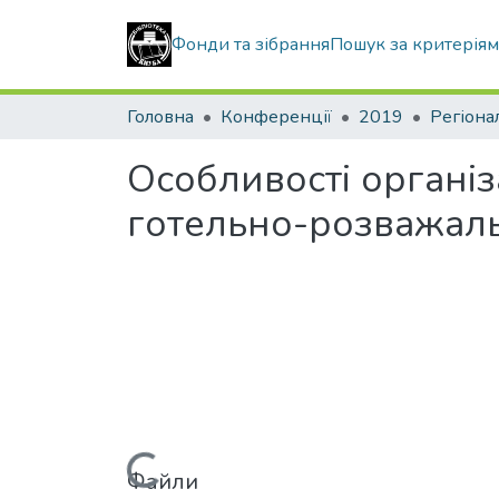
Фонди та зібрання
Пошук за критерія
Головна
Конференції
2019
Регіона
Особливості організ
готельно-розважаль
Файли