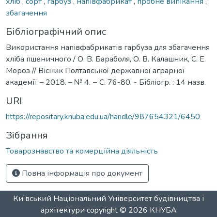
хліб
,
сорт
,
гарбуз
,
напівфабрикат
,
пробне випікання
,
збагачення
Бібліографічний опис
Використання напівфабрикатів гарбуза для збагачення
хліба пшеничного / О. В. Бараболя, О. В. Калашник, С. Е.
Мороз // Вісник Полтавської державної аграрної
академії. – 2018. – № 4. − C. 76-80. - Бібліогр. : 14 назв.
URI
https://repositary.knuba.edu.ua/handle/987654321/6450
Зібрання
Товарознавство та комерційна діяльність
Повна інформація про документ
Київський Національний Університет будівництва і
архітектури
copyright © 2026
КНУБА