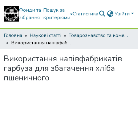
Фонди та
Пошук за
Статистика
Увійти
зібрання
критеріями
Головна
Наукові статті
Товарознавство та комерційна діяльність
Використання напівфабрикатів гарбуза для збагачення хліба пшеничного
Використання напівфабрикатів
гарбуза для збагачення хліба
пшеничного