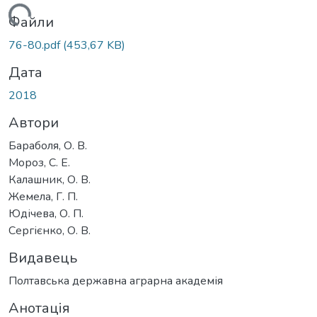
ажиться...
Файли
76-80.pdf
(453,67 KB)
Дата
2018
Автори
Бараболя, О. В.
Мороз, С. Е.
Калашник, О. В.
Жемела, Г. П.
Юдічева, О. П.
Сергієнко, О. В.
Видавець
Полтавська державна аграрна академія
Анотація