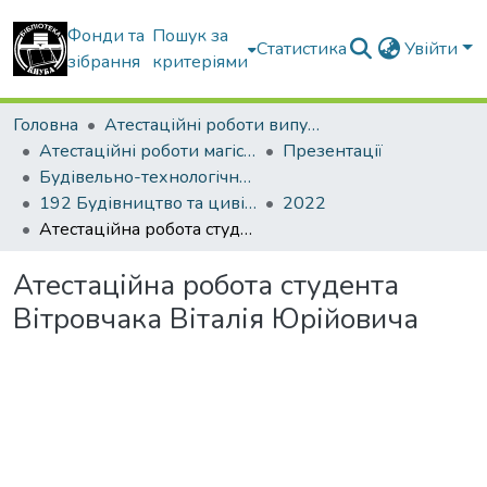
Фонди та
Пошук за
Статистика
Увійти
зібрання
критеріями
Головна
Атестаційні роботи випускників
Атестаційні роботи магістрів
Презентації
Будівельно-технологічний факультет
192 Будівництво та цивільна інженерія. Технології будівельних конструкцій, виробів і матеріалів
2022
Атестаційна робота студента Вітровчака Віталія Юрійовича
Атестаційна робота студента
Вітровчака Віталія Юрійовича