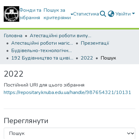
Фонди та
Пошук за
Статистика
Увійти
зібрання
критеріями
Головна
Атестаційні роботи випускників
Атестаційні роботи магістрів
Презентації
Будівельно-технологічний факультет
192 Будівництво та цивільна інженерія. Технології будівельних конструкцій, виробів і матеріалів
2022
Пошук
2022
Постійний URI для цього зібрання
https://repositary.knuba.edu.ua/handle/987654321/10131
Переглянути