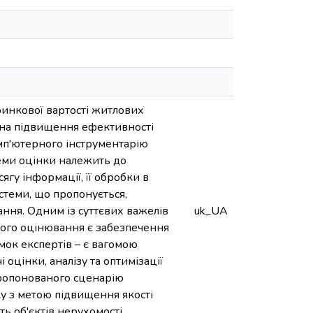
ринкової вартості житлових
і на підвищення ефективності
омп'ютерного інструментарію
теми оцінки належить до
ягу інформації, її обробки в
стеми, що пропонується,
ння. Одним із суттєвих важелів
uk_UA
ного оцінювання є забезпечення
умок експертів – є вагомою
 оцінки, аналізу та оптимізації
пропонованого сценарію
у з метою підвищення якості
ь об'єктів нерухомості.