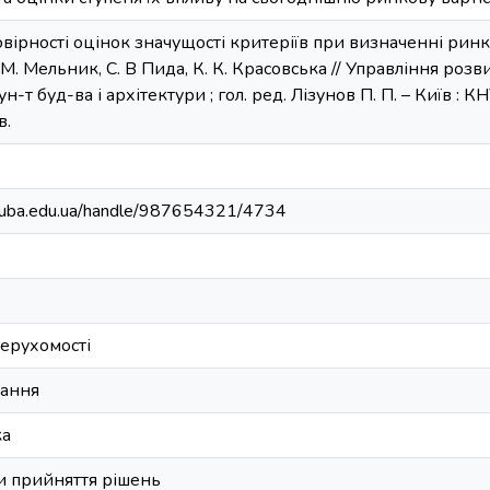
ірності оцінок значущості критеріїв при визначенні ринко
 І. М. Мельник, С. В Пида, К. К. Красовська // Управління розв
ун-т буд-ва і архітектури ; гол. ред. Лізунов П. П. – Київ : К
в.
.knuba.edu.ua/handle/987654321/4734
нерухомості
вання
ка
и прийняття рішень