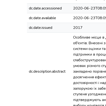
dc.date.accessioned
2020-06-23T08:0
dc.date.available
2020-06-23T08:0
dc.date.issued
2017
Особливе місце в 
об'єктів. Внесені
системи оцінки та
підтримки в проце
слабоструктурован
умовах різного ст
dc.description.abstract
закладено порівня
досягнення ефект
достовірності і н
запорукою їх забез
ступеня узгоджен
підтверджують акт
вибору критеріїв 