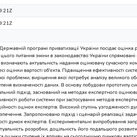
9:21Z
9:21Z
Державній програмі приватизації України посідає оцінка 
 з цього питання зміни в законодавство України спрямован
 визначають актуальність надання оцінювачу сучасного к
сі оцінки вартості об'єкта. Підвищення ефективності сис
ої проблеми, вирішення якої потребує аналізу великого обс
упеня визначеності даних. В основу побудови прототипу си
льний підхід, заснований на методах експертного оцінюва
ивності роботи системи при застосуванні методів експерт
адійності оцінок експертів. Високий ступінь узгодженості д
печення. Запропоновано підхід і сценарій реалізації задачі
ості думок експертів. Експериментальні випробування за
уальність розробки, доцільність його подальшого розвитк
та оцінки ступеня їх впливу на сьогоднішню ринкову вартіст