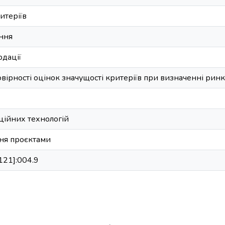
ритеріїв
ння
рдації
ірності оцінок значущості критеріїв при визначенні ринко
ійних технологій
ня проєктами
121]:004.9