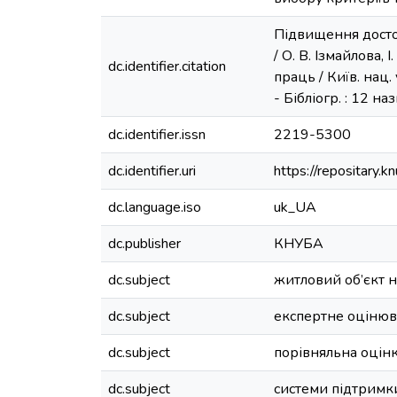
Підвищення достов
/ О. В. Ізмайлова,
dc.identifier.citation
праць / Київ. нац. 
- Бібліогр. : 12 наз
dc.identifier.issn
2219-5300
dc.identifier.uri
https://repositary
dc.language.iso
uk_UA
dc.publisher
КНУБА
dc.subject
житловий об’єкт 
dc.subject
експертне оціню
dc.subject
порівняльна оцін
dc.subject
системи підтримк