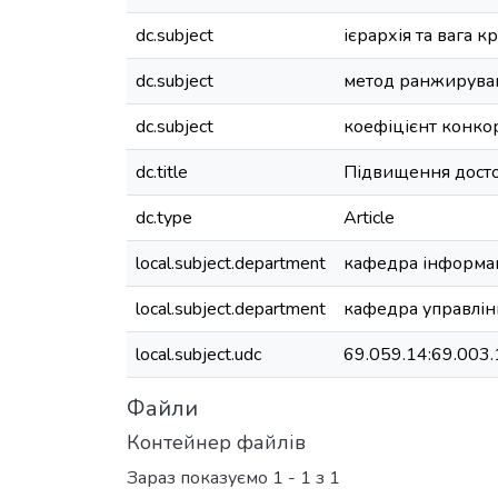
dc.subject
ієрархія та вага к
dc.subject
метод ранжирува
dc.subject
коефіцієнт конко
dc.title
Підвищення достов
dc.type
Article
local.subject.department
кафедра інформац
local.subject.department
кафедра управлін
local.subject.udc
69.059.14:69.003.
Файли
Контейнер файлів
Зараз показуємо
1 - 1 з 1