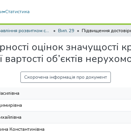
ми
Статистика
Управління розвитком складних систем
Вип. 29
ності оцінок значущості кр
 вартості об’єктів нерухомо
Скорочена інформація про документ
Василівна
димирівна
ихайлівна
рина Константинівна