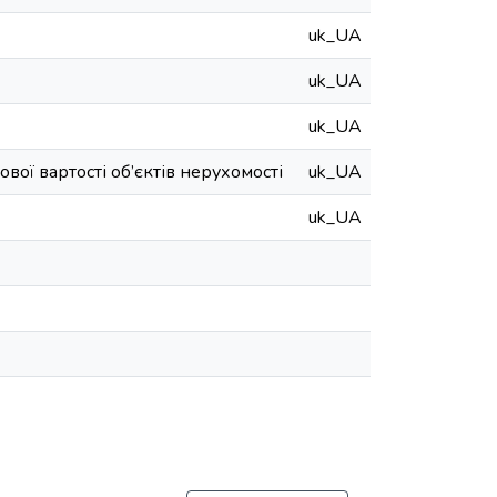
uk_UA
uk_UA
uk_UA
вої вартості об’єктів нерухомості
uk_UA
uk_UA