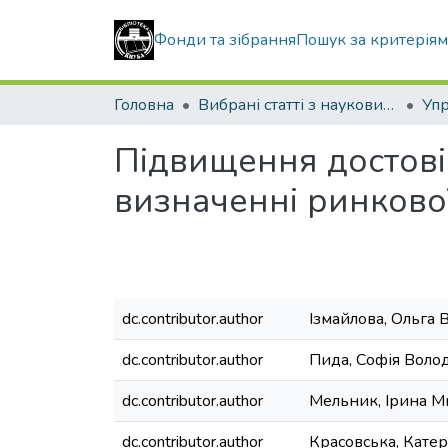
Фонди та зібрання
Пошук за критерія
Головна
Вибрані статті з наукових збірників КНУБА
Підвищення достовір
визначенні ринкової
dc.contributor.author
Ізмайлова, Ольга 
dc.contributor.author
Пида, Софія Воло
dc.contributor.author
Мельник, Ірина М
dc.contributor.author
Красовська, Кате