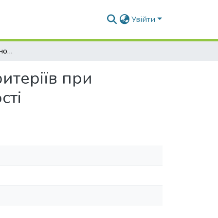
Увійти
Підвищення достовірності оцінок значущості критеріїв при визначенні ринкової вартості об’єктів нерухомості
итеріїв при
сті