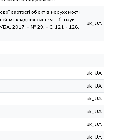
вої вартості об’єктів нерухомості
итком складних систем : зб. наук.
uk_UA
НУБА, 2017. – № 29. – С. 121 - 128.
uk_UA
uk_UA
uk_UA
uk_UA
uk_UA
uk_UA