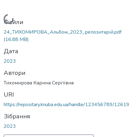
Вантажиться...
Файли
24_ТИХОМИРОВА_Альбом_2023_репозитарій.pdf
(16,88 MB)
Дата
2023
Автори
Тихомирова Карина Сергіївна
URI
https://repositary.knuba.edu.ua/handle/123456789/12619
Зібрання
2023