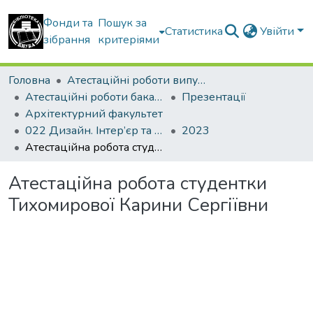
Фонди та
Пошук за
Статистика
Увійти
зібрання
критеріями
Головна
Атестаційні роботи випускників
Атестаційні роботи бакалаврів
Презентації
Архітектурний факультет
022 Дизайн. Інтер’єр та обладнання
2023
Атестаційна робота студентки Тихомирової Карини Сергіївни
Атестаційна робота студентки
Тихомирової Карини Сергіївни