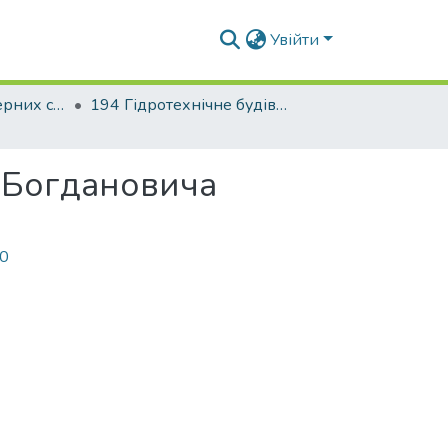
Увійти
Факультет інженерних систем та екології
194 Гідротехнічне будівництво, водна інженерія та водні технології. Водогосподарське будівництво і управління водними ресурсами та системами
я Богдановича
20