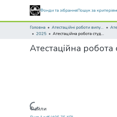
Фонди та зібрання
Пошук за критерія
Головна
Атестаційні роботи випускників
2025
Атестаційна робота студента Касяненко Віталія Богдановича
Атестаційна робота 
Вантажиться...
Файли