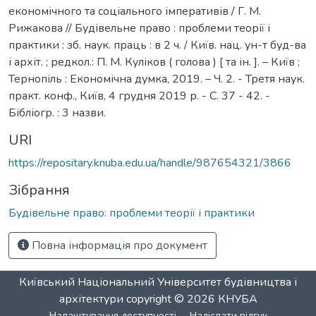
економічного та соціального імперативів / Г. М.
Рижакова // Будівельне право : проблеми теорії і
практики : зб. наук. праць : в 2 ч. / Київ. нац. ун-т буд-ва
і архіт. ; редкол.: П. М. Куліков ( голова ) [ та ін. ]. – Київ ;
Тернопіль : Економічна думка, 2019. – Ч. 2. - Третя наук.
практ. конф., Київ, 4 грудня 2019 р. - С. 37 - 42. -
Бібліогр. : 3 назви.
URI
https://repositary.knuba.edu.ua/handle/987654321/3866
Зібрання
Будівельне право: проблеми теорії і практики
Повна інформація про документ
Київський Національний Університет будівництва і
архітектури
copyright © 2026
КНУБА
Налаштування доступності
Надіслати відгук