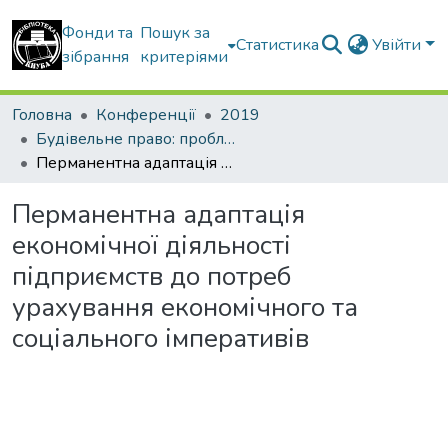
Фонди та
Пошук за
Статистика
Увійти
зібрання
критеріями
Головна
Конференції
2019
Будівельне право: проблеми теорії і практики
Перманентна адаптація економічної діяльності підприємств до потреб урахування економічного та соціального імперативів
Перманентна адаптація
економічної діяльності
підприємств до потреб
урахування економічного та
соціального імперативів