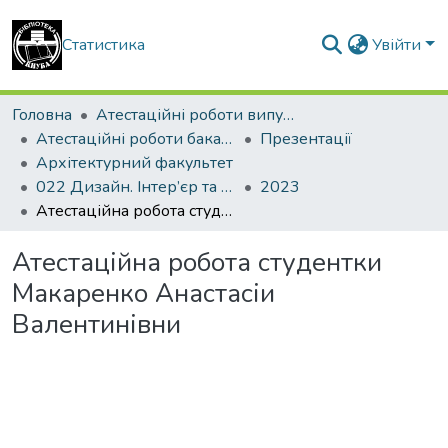
Статистика
Увійти
Головна
Атестаційні роботи випускників
Атестаційні роботи бакалаврів
Презентації
Архітектурний факультет
022 Дизайн. Інтер’єр та обладнання
2023
Атестаційна робота студентки Макаренко Анастасіи Валентинівни
Атестаційна робота студентки
Макаренко Анастасіи
Валентинівни