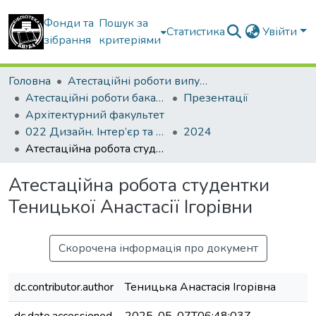
Фонди та
Пошук за
Статистика
Увійти
зібрання
критеріями
Головна
Атестаційні роботи випускників
Атестаційні роботи бакалаврів
Презентації
Архітектурний факультет
022 Дизайн. Інтер’єр та обладнання
2024
Атестаційна робота студентки Теницької Анастасії Ігорівни
Атестаційна робота студентки
Теницької Анастасії Ігорівни
Скорочена інформація про документ
dc.contributor.author
Теницька Анастасія Ігорівна