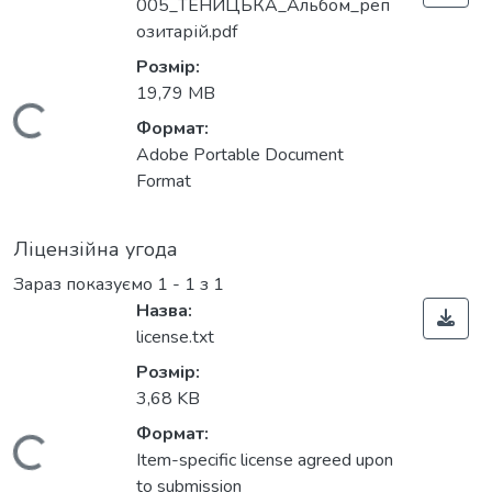
005_ТЕНИЦЬКА_Альбом_реп
озитарій.pdf
Розмір:
19,79 MB
Вантажиться...
Формат:
Adobe Portable Document
Format
Ліцензійна угода
Зараз показуємо
1 - 1 з 1
Назва:
license.txt
Розмір:
3,68 KB
Формат:
Вантажиться...
Item-specific license agreed upon
to submission