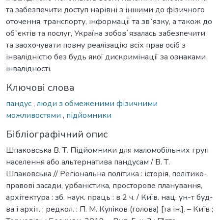
та забезпечити доступ нарівні з іншими до фізичного
оточення, транспорту, інформації та зв`язку, а також до
об`єктів та послуг, Україна зобов`язалась забезпечити
та заохочувати повну реалізацію всіх прав осіб з
інвалідністю без будь якої дискримінації за ознаками
інвалідності.
Ключові слова
пандус
,
люди з обмеженими фізичними
можливостями
,
підйомники
Бібліографічний опис
Шпаковська В. Т. Підйомники для маломобільних груп
населення або альтернатива пандусам / В. Т.
Шпаковська // Регіональна політика : історія, політико-
правові засади, урбаністика, просторове планування,
архітектура : зб. наук. праць : в 2 ч. / Київ. нац. ун-т буд-
ва і архіт. ; редкол. : П. М. Куліков (голова) [та ін.]. – Київ ;