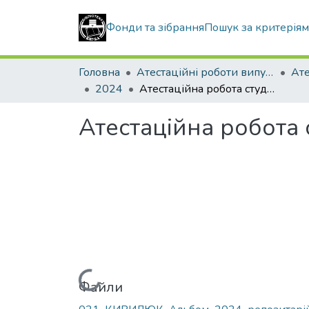
Фонди та зібрання
Пошук за критерія
Головна
Атестаційні роботи випускників
2024
Атестаційна робота студентки Кирилюк Вікторії Олегівни
Атестаційна робота 
Вантажиться...
Файли