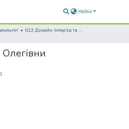
Увійти
акультет
022 Дизайн. Інтер’єр та обладнання
ї Олегівни
81