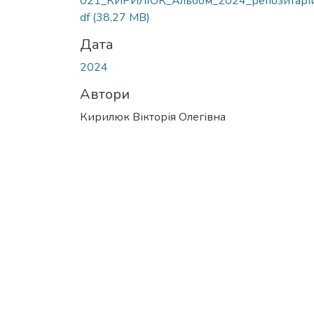
021_КИРИЛЮК_Альбом_2024_репозитарій
df
(38,27 MB)
Дата
2024
Автори
Кирилюк Вікторія Олегівна