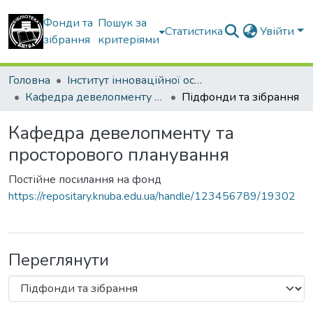
Фонди та
Пошук за
Статистика
Увійти
зібрання
критеріями
Головна
Інститут інноваційної освіти Київського національного університету будівництва і архітектури
Кафедра девелопменту та просторового планування
Підфонди та зібрання
Кафедра девелопменту та
просторового планування
Постійне посилання на фонд
https://repositary.knuba.edu.ua/handle/123456789/19302
Переглянути