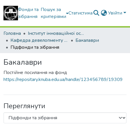
Фонди та
Пошук за
Статистика
Увійти
зібрання
критеріями
Головна
Інститут інноваційної освіти Київського національного університету будівництва і архітектури
Кафедра девелопменту та просторового планування
Бакалаври
Підфонди та зібрання
Бакалаври
Постійне посилання на фонд
https://repositary.knuba.edu.ua/handle/123456789/19309
Переглянути