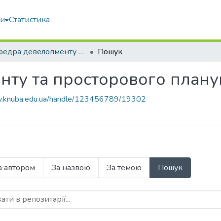
ми
Статистика
Кафедра девелопменту та просторового планування
Пошук
нту та просторового плану
ary.knuba.edu.ua/handle/123456789/19302
а автором
За назвою
За темою
Пошук