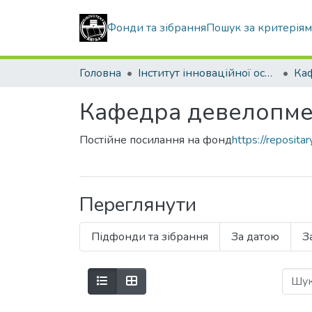
Фонди та зібрання
Пошук за критерія
Головна
Інститут інноваційної освіти Київського національного університету будівництва і архітектури
Кафедра девелопме
Постійне посилання на фонд
https://reposit
Переглянути
Підфонди та зібрання
За датою
З