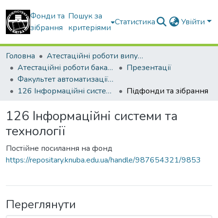
Фонди та
Пошук за
Статистика
Увійти
зібрання
критеріями
Головна
Атестаційні роботи випускників
Атестаційні роботи бакалаврів
Презентації
Факультет автоматизації і інформаційних технологій
126 Інформаційні системи та технології
Підфонди та зібрання
126 Інформаційні системи та
технології
Постійне посилання на фонд
https://repositary.knuba.edu.ua/handle/987654321/9853
Переглянути