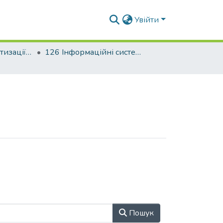
Увійти
Факультет автоматизації і інформаційних технологій
126 Інформаційні системи та технології
Пошук