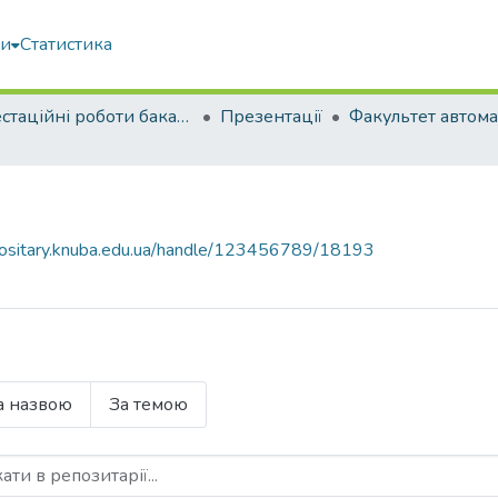
ми
Статистика
Атестаційні роботи бакалаврів
Презентації
epositary.knuba.edu.ua/handle/123456789/18193
а назвою
За темою