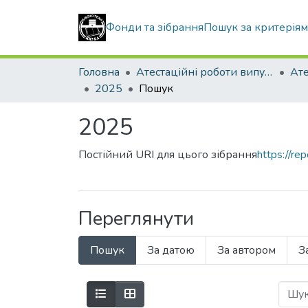
Фонди та зібрання
Пошук за критерія
Головна
Атестаційні роботи випускників
2025
Пошук
2025
Постійний URI для цього зібрання
https://r
Переглянути
Пошук
За датою
За автором
З