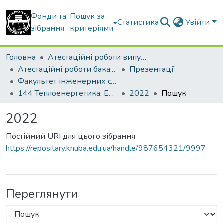
Фонди та
Пошук за
Статистика
Увійти
зібрання
критеріями
Головна
Атестаційні роботи випускників
Атестаційні роботи бакалаврів
Презентації
Факультет інженерних систем та екології
144 Теплоенергетика. Енергетичний менеджмент, енергоефективні муніципальні та промислові теплові технології
2022
Пошук
2022
Постійний URI для цього зібрання
https://repositary.knuba.edu.ua/handle/987654321/9997
Переглянути