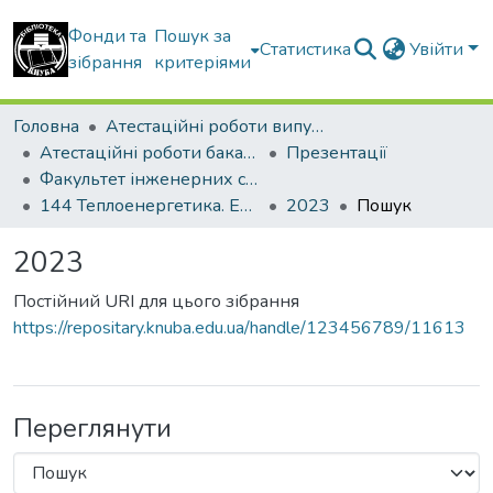
Фонди та
Пошук за
Статистика
Увійти
зібрання
критеріями
Головна
Атестаційні роботи випускників
Атестаційні роботи бакалаврів
Презентації
Факультет інженерних систем та екології
144 Теплоенергетика. Енергетичний менеджмент, енергоефективні муніципальні та промислові теплові технології
2023
Пошук
2023
Постійний URI для цього зібрання
https://repositary.knuba.edu.ua/handle/123456789/11613
Переглянути