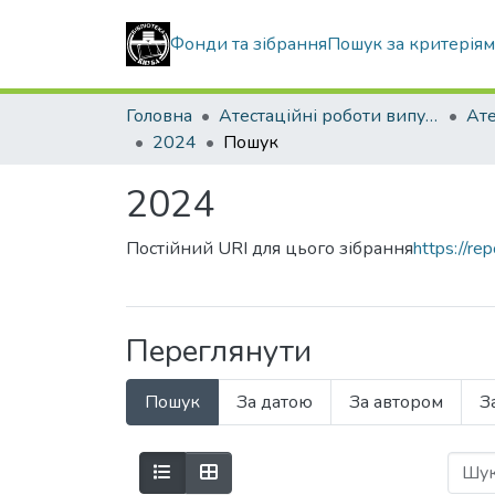
Фонди та зібрання
Пошук за критерія
Головна
Атестаційні роботи випускників
2024
Пошук
2024
Постійний URI для цього зібрання
https://r
Переглянути
Пошук
За датою
За автором
З