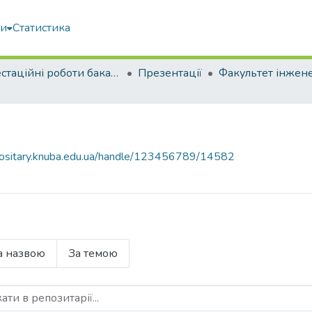
ми
Статистика
Атестаційні роботи бакалаврів
Презентації
epositary.knuba.edu.ua/handle/123456789/14582
а назвою
За темою