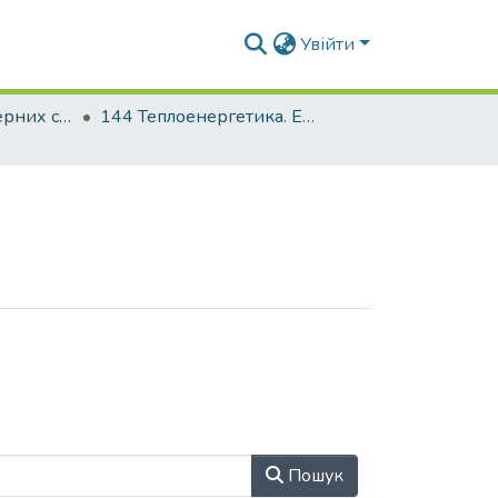
Увійти
Факультет інженерних систем та екології
144 Теплоенергетика. Енергетичний менеджмент, енергоефективні муніципальні та промислові теплові технології
Пошук