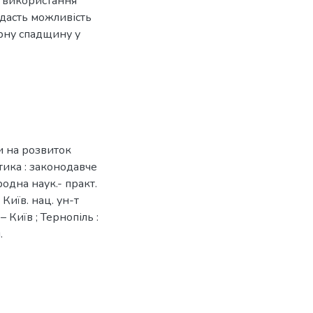
і використання
 дасть можливість
рну спадщину у
и на розвиток
ітика : законодавче
одна наук.- практ.
 Київ. нац. ун-т
. – Київ ; Тернопіль :
.