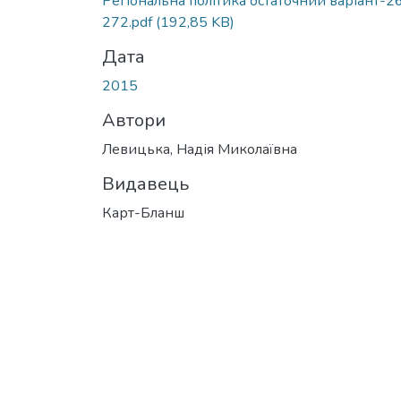
Регіональна політика остаточний варіант-2
272.pdf
(192,85 KB)
Дата
2015
Автори
Левицька, Надія Миколаївна
Видавець
Карт-Бланш