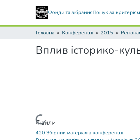
Фонди та зібрання
Пошук за критерія
Головна
Конференції
2015
Регіона
Вплив історико-куль
Вантажиться...
Файли
420 Збірник матеріалів конференції