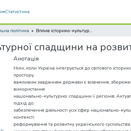
ми
Статистика
льна політика
Вплив історико-культурної спадщини на розвиток регіонів України
турної спадщини на розвит
Анотація
Нині, коли Україна інтегрується до світового істори
простору,
важливим завданням держави є вивчення, збереже
використання
національно-культурної спадщини її регіонів. Акту
підхід до
забезпечення діяльності усіх сфер національно-кул
контексті
реформування та розвитку українського суспільства