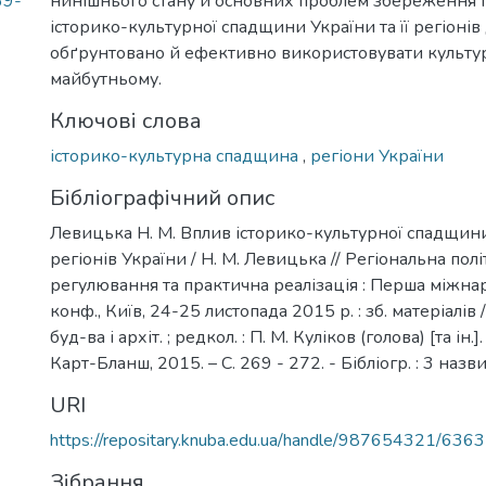
69-
нинішнього стану й основних проблем збереження 
історико-культурної спадщини України та її регіонів
обґрунтовано й ефективно використовувати культу
майбутньому.
Ключові слова
історико-культурна спадщина
,
регіони України
Бібліографічний опис
Левицька Н. М. Вплив історико-культурної спадщин
регіонів України / Н. М. Левицька // Регіональна пол
регулювання та практична реалізація : Перша міжнар
конф., Київ, 24-25 листопада 2015 р. : зб. матеріалів /
буд-ва і архіт. ; редкол. : П. М. Куліков (голова) [та ін.]
Карт-Бланш, 2015. – С. 269 - 272. - Бібліогр. : 3 назви
URI
https://repositary.knuba.edu.ua/handle/987654321/6363
Зібрання