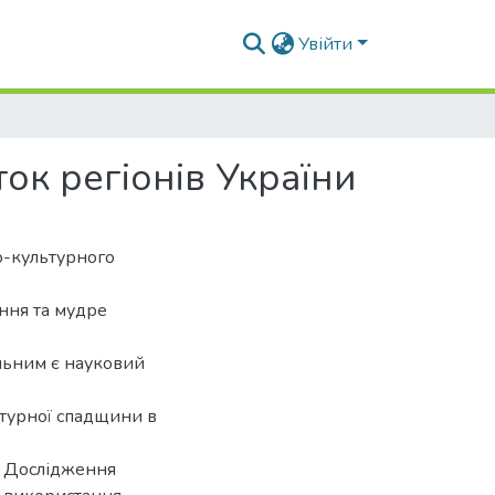
Увійти
ок регіонів України
ко-культурного
ння та мудре
альним є науковий
ьтурної спадщини в
. Дослідження