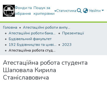
Фонди та
Пошук за
Статистика
Увійти
зібрання
критеріями
Головна
Атестаційні роботи випускників
Атестаційні роботи бакалаврів
Презентації
Будівельний факультет
192 Будівництво та цивільна інженерія. Промислове і цивільне будівництво
2023
Атестаційна робота студента Шаповала Кирила Станіславовича
Атестаційна робота студента
Шаповала Кирила
Станіславовича