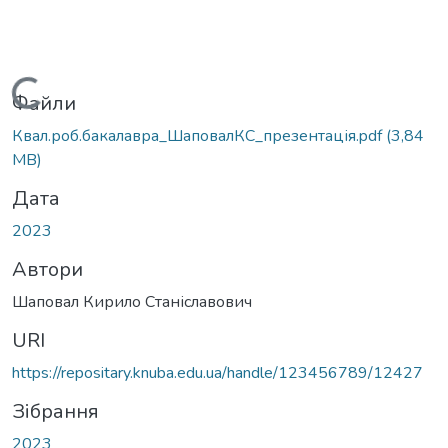
Вантажиться...
Файли
Квал.роб.бакалавра_ШаповалКС_презентація.pdf
(3,84
MB)
Дата
2023
Автори
Шаповал Кирило Станіславович
URI
https://repositary.knuba.edu.ua/handle/123456789/12427
Зібрання
2023