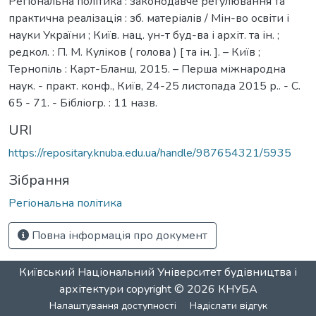
Регіональна політика : законодавче регулювання та
практична реалізація : зб. матеріалів / Мін-во освіти і
науки України ; Київ. нац. ун-т буд-ва і архіт. та ін. ;
редкол. : П. М. Куліков ( голова ) [ та ін. ]. – Київ ;
Тернопіль : Карт-Бланш, 2015. – Перша міжнародна
наук. - практ. конф., Київ, 24-25 листопада 2015 р.. - С.
65 - 71. - Бібліогр. : 11 назв.
URI
https://repositary.knuba.edu.ua/handle/987654321/5935
Зібрання
Регіональна політика
Повна інформація про документ
Київський Національний Університет будівництва і
архітектури
copyright © 2026
КНУБА
Налаштування доступності
Надіслати відгук