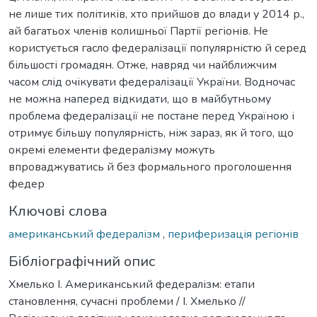
не лише тих політиків, хто прийшов до влади у 2014 р.,
ай багатьох членів колишньої Партії регіонів. Не
користується гасло федералізації популярністю й серед
більшості громадян. Отже, навряд чи найближчим
часом слід очікувати федералізації України. Водночас
не можна наперед відкидати, що в майбутньому
проблема федералізації не постане перед Україною і
отримує більшу популярність, ніж зараз, як й того, що
окремі елементи федералізму можуть
впроваджуватись й без формального проголошення
федер
Ключові слова
американський федералізм
,
периферизація регіонів
Бібліографічний опис
Хмелько І. Американський федералізм: етапи
становлення, сучасні проблеми / І. Хмелько //