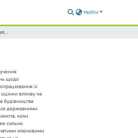
Увійти
Методи оцінки девелоперських проектів
лучення
ень щодо
оопрацювання їх
, оцінки впливу на
ів будівництва
ться державними
оектів, коли
вже сильно
йнятими ключовими