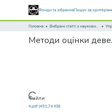
Фонди та зібрання
Пошук за критерія
Головна
Вибрані статті з наукових збірників КНУБА
Методи оцінки деве
Вантажиться...
Файли
4.pdf
(491,74 KB)