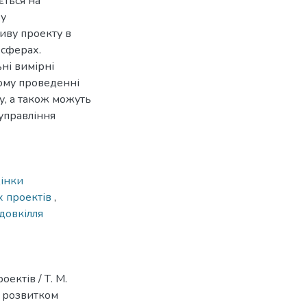
ється на
ву
иву проекту в
 сферах.
ні вимірні
шому проведенні
, а також можуть
 управління
інки
х проектів
,
довкілля
ектів / Т. М.
ня розвитком