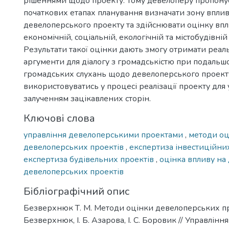
рішеннями щодо проекту. Тому девелоперу пропону
початкових етапах планування визначати зону впли
девелоперського проекту та здійснювати оцінку впл
економічній, соціальній, екологічній та містобудівній
Результати такої оцінки дають змогу отримати реаль
аргументи для діалогу з громадськістю при подаль
громадських слухань щодо девелоперського проекту
використовуватись у процесі реалізації проекту для
залученням зацікавлених сторін.
Ключові слова
управління девелоперськими проектами
,
методи оц
девелоперських проектів
,
експертиза інвестиційни
експертиза будівельних проектів
,
оцінка впливу на 
девелоперських проектів
Бібліографічний опис
Безверхнюк Т. М. Методи оцінки девелоперських про
Безверхнюк, І. Б. Азарова, І. С. Боровик // Управлін