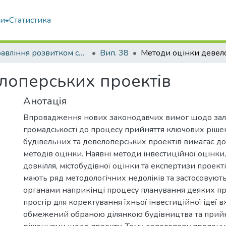
ми
Статистика
Управління розвитком складних систем
Вип. 38
лоперських проектів
Анотація
Впровадження нових законодавчих вимог щодо за
громадськості до процесу прийняття ключових ріш
будівельних та девелоперських проектів вимагає д
методів оцінки. Наявні методи інвестиційної оцінки
довкілля, містобудівної оцінки та експертизи проект
мають ряд методологічних недоліків та застосовую
органами наприкінці процесу планування деяких пр
простір для коректування їхньої інвестиційної ідеї 
обмежений обраною ділянкою будівництва та при