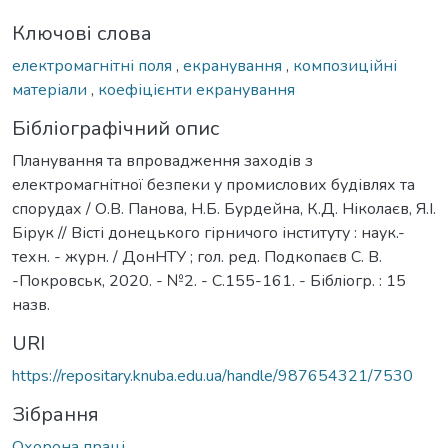
Ключові слова
електромагнітні поля
,
екранування
,
композиційні
матеріали
,
коефіцієнти екранування
Бібліографічний опис
Планування та впровадження заходів з
електромагнітної безпеки у промислових будівлях та
спорудах / О.В. Панова, Н.Б. Бурдейна, К.Д. Ніколаєв, Я.І.
Бірук // Вісті донецького гірничого інституту : наук.-
техн. - журн. / ДонНТУ ; гол. ред. Подкопаєв С. В.
-Покровськ, 2020. - №2. - С.155-161. - Бібліогр. : 15
назв.
URI
https://repositary.knuba.edu.ua/handle/987654321/7530
Зібрання
Охорона праці