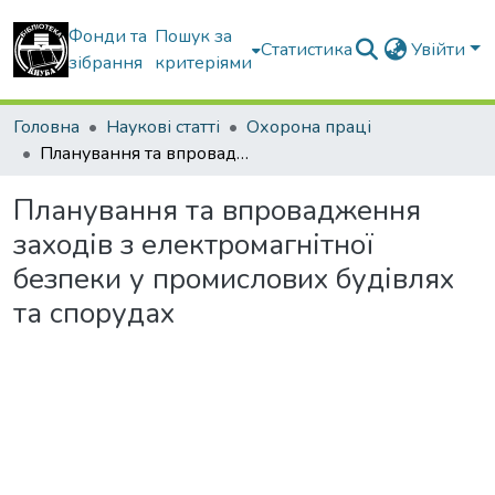
Фонди та
Пошук за
Статистика
Увійти
зібрання
критеріями
Головна
Наукові статті
Охорона праці
Планування та впровадження заходів з електромагнітної безпеки у промислових будівлях та спорудах
Планування та впровадження
заходів з електромагнітної
безпеки у промислових будівлях
та спорудах