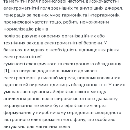
та магнітні поля промислової частоти, високочастотні
електромагнітні поля зовнішніх та внутрішніх джерел,
генерація за певних умов гармонік та інтергармонік
промислової частоти тощо, робить неможливим
нормалізацію рівнів
полів за рахунок окремих організаційних або
технічних заходів електромагнітної безпеки. У
багатьох випадках є необхідність підвищення рівня
електромагнітної
сумісності електричного та електронного обладнання
[1], що висуває додаткові вимоги до якості
електроенергії у силовій мережі, випромінювальних
здатностей окремих одиниць обладнання і т.н. У таких
умовах застосування айефективнішого методу
зниження рівнів полів широкочастотного діапазону –
екранування не може бути ефективним через
формування у виробничому середовищі своєрідного
ізотропного електромагнітного фону, що особливо
актуально для магнітних полів