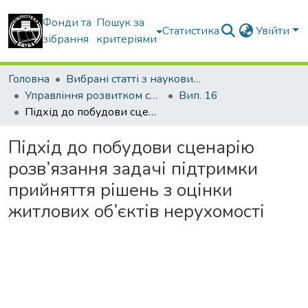
Фонди та
Пошук за
Статистика
Увійти
зібрання
критеріями
Головна
Вибрані статті з наукових збірників КНУБА
Управління розвитком складних систем
Вип. 16
Підхід до побудови сценарію розв’язання задачі підтримки прийняття рішень з оцінки житлових об’єктів нерухомості
Підхід до побудови сценарію
розв’язання задачі підтримки
прийняття рішень з оцінки
житлових об’єктів нерухомості