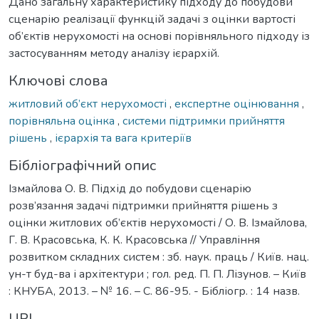
Дано загальну характеристику підходу до побудови
сценарію реалізації функцій задачі з оцінки вартості
об’єктів нерухомості на основі порівняльного підходу із
застосуванням методу аналізу ієрархій.
Ключові слова
житловий об’єкт нерухомості
,
експертне оцінювання
,
порівняльна оцінка
,
системи підтримки прийняття
рішень
,
ієрархія та вага критеріїв
Бібліографічний опис
Ізмайлова О. В. Підхід до побудови сценарію
розв’язання задачі підтримки прийняття рішень з
оцінки житлових об’єктів нерухомості / О. В. Ізмайлова,
Г. В. Красовська, К. К. Красовська // Управління
розвитком складних систем : зб. наук. праць / Київ. нац.
ун-т буд-ва і архітектури ; гол. ред. П. П. Лізунов. – Київ
: КНУБА, 2013. – № 16. – С. 86-95. - Бібліогр. : 14 назв.
URI