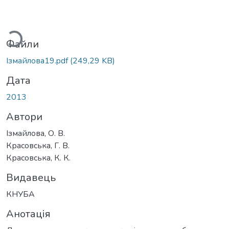
иться...
Файли
Ізмайлова19.pdf
(249,29 KB)
Дата
2013
Автори
Ізмайлова, О. В.
Красовська, Г. В.
Красовська, К. К.
Видавець
КНУБА
Анотація