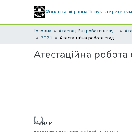
Фонди та зібрання
Пошук за критерія
Головна
Атестаційні роботи випускників
2021
Атестаційна робота студента Яцківського Ярослава Антоновича
Атестаційна робота
Вантажиться...
Файли