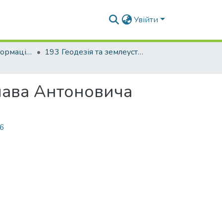
Увійти
Факультет геоінформаційних систем та управління територіями
193 Геодезія та землеустрій. Геоінформаційні системи і технології
слава Антоновича
56