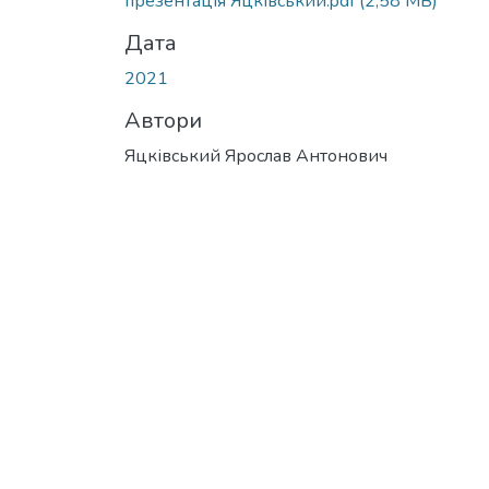
презентація Яцківський.pdf
(2,58 MB)
Дата
2021
Автори
Яцківський Ярослав Антонович