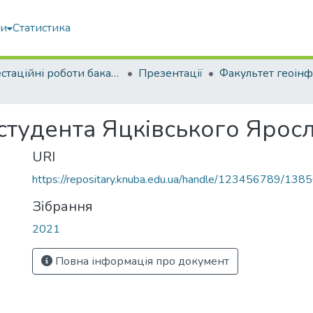
ми
Статистика
Атестаційні роботи бакалаврів
Презентації
 студента Яцківського Яро
URI
https://repositary.knuba.edu.ua/handle/123456789/138
Зібрання
2021
Повна інформація про документ