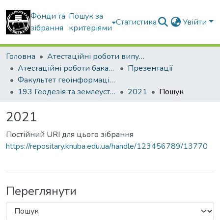
Фонди та
Пошук за
Статистика
Увійти
зібрання
критеріями
Головна
Атестаційні роботи випускників
Атестаційні роботи бакалаврів
Презентації
Факультет геоінформаційних систем та управління територіями
193 Геодезія та землеустрій. Геоінформаційні системи і технології
2021
Пошук
2021
Постійний URI для цього зібрання
https://repositary.knuba.edu.ua/handle/123456789/13770
Переглянути