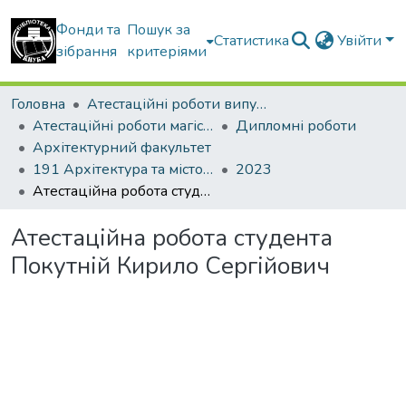
Фонди та
Пошук за
Статистика
Увійти
зібрання
критеріями
Головна
Атестаційні роботи випускників
Атестаційні роботи магістрів
Дипломні роботи
Архітектурний факультет
191 Архітектура та містобудування. Архітектура будівель і споруд
2023
Атестаційна робота студента Покутній Кирило Сергійович
Атестаційна робота студента
Покутній Кирило Сергійович