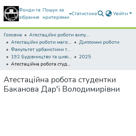
Фонди та
Пошук за
Статистика
Увійти
зібрання
критеріями
Головна
Атестаційні роботи випускників
Атестаційні роботи магістрів
Дипломні роботи
Факультет урбаністики та просторового планування
192 Будівництво та цивільна інженерія. Урбаністика та просторове планування
2025
Атестаційна робота студентки Баканова Дар'ї Володимирівни
Атестаційна робота студентки
Баканова Дар'ї Володимирівни