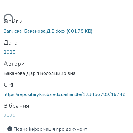
антажиться...
Файли
Записка_Баканова.Д.В.docx
(601,78 KB)
Дата
2025
Автори
Баканова Дар'я Володимирівна
URI
https://repositary.knuba.edu.ua/handle/123456789/16748
Зібрання
2025
Повна інформація про документ