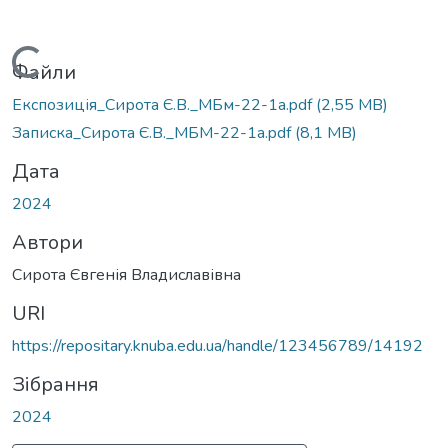
Вантажиться...
Файли
Експозиція_Сирота Є.В._МБм-22-1а.pdf
(2,55 MB)
Записка_Сирота Є.В._МБМ-22-1а.pdf
(8,1 MB)
Дата
2024
Автори
Сирота Євгенія Владиславівна
URI
https://repositary.knuba.edu.ua/handle/123456789/14192
Зібрання
2024