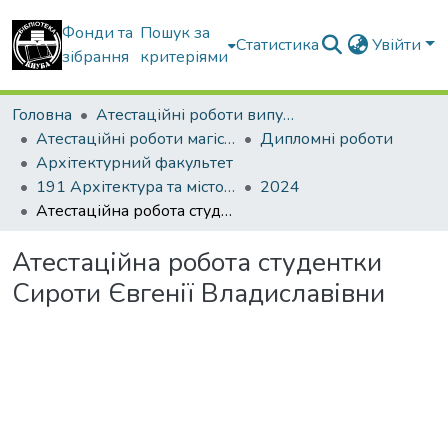
Фонди та
Пошук за
Статистика
Увійти
зібрання
критеріями
Головна
Атестаційні роботи випускників
Атестаційні роботи магістрів
Дипломні роботи
Архітектурний факультет
191 Архітектура та містобудування. Містобудування. Архітектурно-містобудівне проектування
2024
Атестаційна робота студентки Сироти Євгенії Владиславівни
Атестаційна робота студентки
Сироти Євгенії Владиславівни