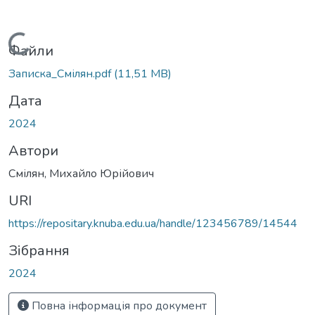
Вантажиться...
Файли
Записка_Смілян.pdf
(11,51 MB)
Дата
2024
Автори
Смілян, Михайло Юрійович
URI
https://repositary.knuba.edu.ua/handle/123456789/14544
Зібрання
2024
Повна інформація про документ