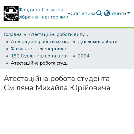
Фонди та
Пошук за
Статистика
Увійти
зібрання
критеріями
Головна
Атестаційні роботи випускників
Атестаційні роботи магістрів
Дипломні роботи
Факультет інженерних систем та екології
192 Будівництво та цивільна інженерія. Теплогазопостачання і вентиляція
2024
Атестаційна робота студента Сміляна Михайла Юрійовича
Атестаційна робота студента
Сміляна Михайла Юрійовича