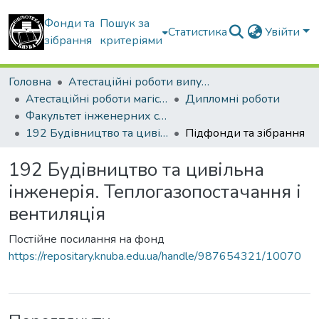
Фонди та
Пошук за
Статистика
Увійти
зібрання
критеріями
Головна
Атестаційні роботи випускників
Атестаційні роботи магістрів
Дипломні роботи
Факультет інженерних систем та екології
192 Будівництво та цивільна інженерія. Теплогазопостачання і вентиляція
Підфонди та зібрання
192 Будівництво та цивільна
інженерія. Теплогазопостачання і
вентиляція
Постійне посилання на фонд
https://repositary.knuba.edu.ua/handle/987654321/10070