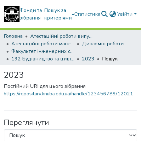
Фонди та
Пошук за
Статистика
Увійти
зібрання
критеріями
Головна
Атестаційні роботи випускників
Атестаційні роботи магістрів
Дипломні роботи
Факультет інженерних систем та екології
192 Будівництво та цивільна інженерія. Теплогазопостачання і вентиляція
2023
Пошук
2023
Постійний URI для цього зібрання
https://repositary.knuba.edu.ua/handle/123456789/12021
Переглянути