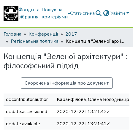
Фонди та
Пошук за
Статистика
Увійти
зібрання
критеріями
Головна
Конференції
2017
Регіональна політика
Концепція "Зеленої архітектури" : філософський підхід
Концепція "Зеленої архітектури" :
філософський підхід
Скорочена інформація про документ
dc.contributor.author
Каранфілова, Олена Володимирі
dc.date.accessioned
2020-12-22T13:21:42Z
dc.date.available
2020-12-22T13:21:42Z