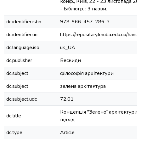
конф., Київ, 22 - 23 листопада 201
- Бібліогр. : 3 назви.
dc.identifier.isbn
978-966-457-286-3
dc.identifier.uri
https://repositary.knuba.edu.ua/h
dc.language.iso
uk_UA
dc.publisher
Бескиди
dc.subject
філософія архітектури
dc.subject
зелена архітектура
dc.subject.udc
72.01
Концепція "Зеленої архітектури"
dc.title
підхід
dc.type
Article