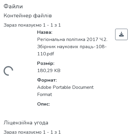
Файли
Контейнер файлів
Зараз показуємо
1 - 1 з 1
Назва:
Регіональна політика 2017 Ч.2.
Збірник наукових праць-108-
110.pdf
Розмір:
ажиться...
180,29 KB
Формат:
Adobe Portable Document
Format
Опис:
Ліцензійна угода
Зараз показуємо
1 - 1 з 1