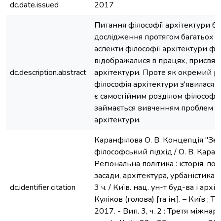
dc.date.issued
2017
Питання філософії архітектури б
дослідження протягом багатьох ст
аспекти філософії архітектури ф
відображалися в працях, присвяче
dc.description.abstract
архітектури. Проте як окремий ро
філософія архітектури з'явилася ли
є самостійним розділом філософії
займається вивченням проблем ес
архітектури.
Каранфілова О. В. Концепція "Зел
філософський підхід / О. В. Каран
Регіональна політика : історія, по
засади, архітектура, урбаністика : 
dc.identifier.citation
3 ч. / Київ. нац. ун-т буд-ва і архіт.
Куліков (голова) [та ін.]. – Київ ; 
2017. - Вип. 3, ч. 2 : Третя міжнар