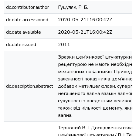
dc.contributor.author
Гуцуляк, Р. Б.
dc.date.accessioned
2020-05-21T16:00:42Z
dc.date.available
2020-05-21T16:00:42Z
dc.date.issued
2011
Зразки цем’янкової штукатурки з
рецептурою не мають необхідни
механічних показників. Приведе
залежності показників цем’янков
dc.description.abstract
добавок метилцелюлози, суперпл
негашеного вапна взамін вапняног
сукупності з введенням великої кі
також від кількості цементу, яки
вапна.
Терновий В. І. Дослідження склад
цем'янкової штукатурки / В. І. Тер