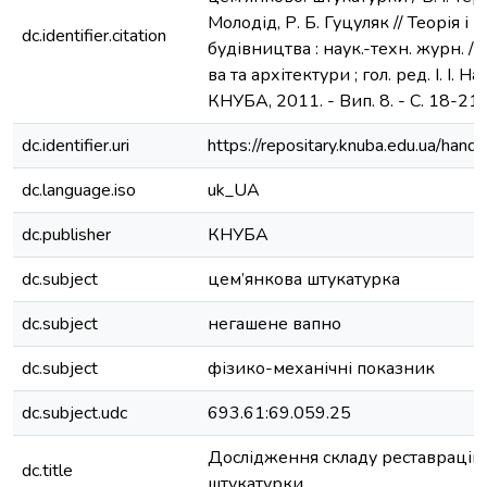
Молодід, Р. Б. Гуцуляк // Теорія і 
dc.identifier.citation
будівництва : наук.-техн. журн. / К
ва та архітектури ; гол. ред. І. І. Н
КНУБА, 2011. - Вип. 8. - С. 18-21. -
dc.identifier.uri
https://repositary.knuba.edu.ua/h
dc.language.iso
uk_UA
dc.publisher
КНУБА
dc.subject
цем’янкова штукатурка
dc.subject
негашене вапно
dc.subject
фізико-механічні показник
dc.subject.udc
693.61:69.059.25
Дослідження складу реставраційн
dc.title
штукатурки