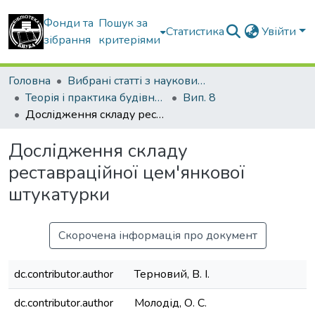
Фонди та
Пошук за
Статистика
Увійти
зібрання
критеріями
Головна
Вибрані статті з наукових збірників КНУБА
Теорія і практика будівництва
Вип. 8
Дослідження складу реставраційної цем'янкової штукатурки
Дослідження складу
реставраційної цем'янкової
штукатурки
Скорочена інформація про документ
dc.contributor.author
Терновий, В. І.
dc.contributor.author
Молодід, О. С.