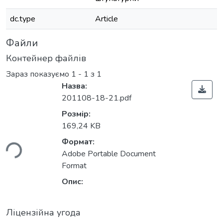
dc.type
Article
Файли
Контейнер файлів
Зараз показуємо
1 - 1 з 1
Назва:
201108-18-21.pdf
Розмір:
169,24 KB
ься...
Формат:
Adobe Portable Document
Format
Опис:
Ліцензійна угода